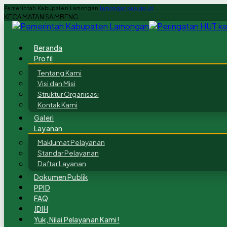
Pemerintah Kabupaten Lamongan
lamongankab.go.id
KECAMATAN SAMBENG
Beranda
Profil
Tentang Kami
Visi dan Misi
Struktur Organisasi
Kontak Kami
Galeri
Layanan
Maklumat Pelayanan
Standar Pelayanan
Daftar Layanan
Dokumen Publik
PPID
FAQ
JDIH
Yuk, Nilai Pelayanan Kami!