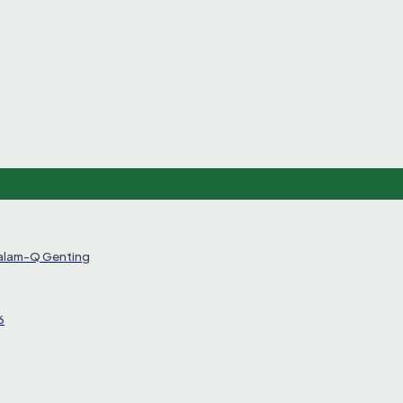
Salam-Q Genting
6