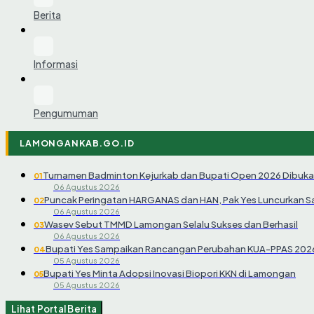
Berita
Informasi
Pengumuman
LAMONGANKAB.GO.ID
Turnamen Badminton Kejurkab dan Bupati Open 2026 Dibuka
01
06 Agustus 2026
Puncak Peringatan HARGANAS dan HAN, Pak Yes Luncurkan 
02
06 Agustus 2026
Wasev Sebut TMMD Lamongan Selalu Sukses dan Berhasil
03
06 Agustus 2026
Bupati Yes Sampaikan Rancangan Perubahan KUA-PPAS 202
04
05 Agustus 2026
Bupati Yes Minta Adopsi Inovasi Biopori KKN di Lamongan
05
05 Agustus 2026
Lihat Portal Berita