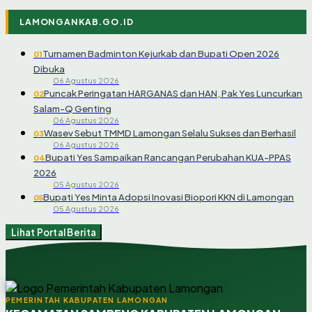
LAMONGANKAB.GO.ID
Turnamen Badminton Kejurkab dan Bupati Open 2026
01
Dibuka
06 Agustus 2026
Puncak Peringatan HARGANAS dan HAN, Pak Yes Luncurkan
02
Salam-Q Genting
06 Agustus 2026
Wasev Sebut TMMD Lamongan Selalu Sukses dan Berhasil
03
06 Agustus 2026
Bupati Yes Sampaikan Rancangan Perubahan KUA-PPAS
04
2026
05 Agustus 2026
Bupati Yes Minta Adopsi Inovasi Biopori KKN di Lamongan
05
05 Agustus 2026
Lihat Portal Berita
PEMERINTAH KABUPATEN LAMONGAN