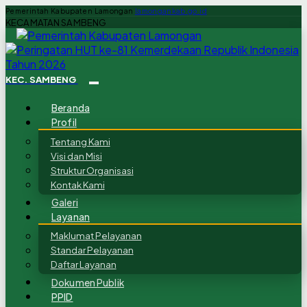
Pemerintah Kabupaten Lamongan
lamongankab.go.id
KECAMATAN SAMBENG
KEC. SAMBENG
Beranda
Profil
Tentang Kami
Visi dan Misi
Struktur Organisasi
Kontak Kami
Galeri
Layanan
Maklumat Pelayanan
Standar Pelayanan
Daftar Layanan
Dokumen Publik
PPID