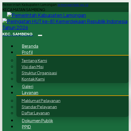
Pemerintah Kabupaten Lamongan
lamongankab.go.id
KECAMATAN SAMBENG
KEC. SAMBENG
Beranda
Profil
Tentang Kami
Visi dan Misi
Struktur Organisasi
Kontak Kami
Galeri
Layanan
Maklumat Pelayanan
Standar Pelayanan
Daftar Layanan
Dokumen Publik
PPID