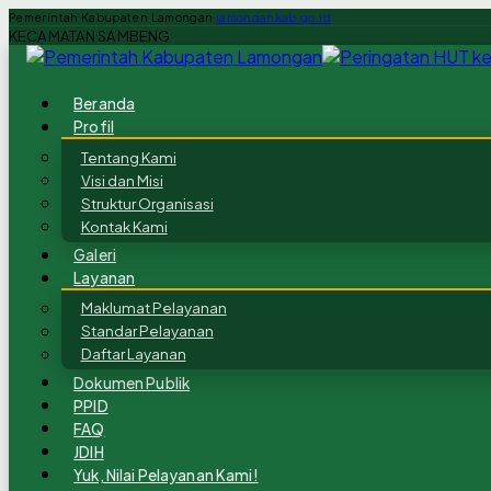
Pemerintah Kabupaten Lamongan
lamongankab.go.id
KECAMATAN SAMBENG
Beranda
Profil
Tentang Kami
Visi dan Misi
Struktur Organisasi
Kontak Kami
Galeri
Layanan
Maklumat Pelayanan
Standar Pelayanan
Daftar Layanan
Dokumen Publik
PPID
FAQ
JDIH
Yuk, Nilai Pelayanan Kami!