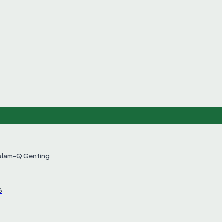
Salam-Q Genting
6