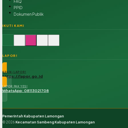
FAQ
PPID
Dokumen Publik
IKUTI KAMI
LAPOR!
SP4N-LAPOR!
https://lapor.go.id
LAPOR PAK YES!
WhatsApp: 08113021708
Pemerintah Kabupaten Lamongan
© 2026
Kecamatan Sambeng Kabupaten Lamongan