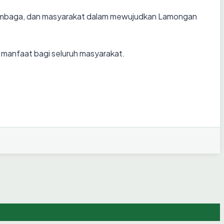
, lembaga, dan masyarakat dalam mewujudkan Lamongan
anfaat bagi seluruh masyarakat.
I MURID DAN FORKOPIMCAM SAMBENG
CAMATAN
NGGARAN 2025
 TAHUN 2026
EL DAN IKD SE-KABUPATEN LAMONGAN