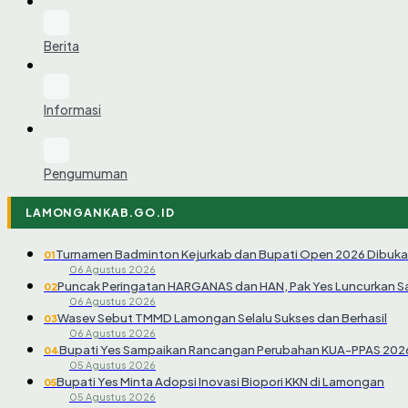
Berita
Informasi
Pengumuman
LAMONGANKAB.GO.ID
Turnamen Badminton Kejurkab dan Bupati Open 2026 Dibuka
01
06 Agustus 2026
Puncak Peringatan HARGANAS dan HAN, Pak Yes Luncurkan 
02
06 Agustus 2026
Wasev Sebut TMMD Lamongan Selalu Sukses dan Berhasil
03
06 Agustus 2026
Bupati Yes Sampaikan Rancangan Perubahan KUA-PPAS 202
04
05 Agustus 2026
Bupati Yes Minta Adopsi Inovasi Biopori KKN di Lamongan
05
05 Agustus 2026