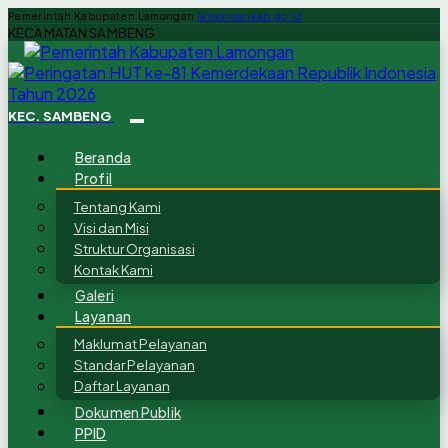
Pemerintah Kabupaten Lamongan
lamongankab.go.id
KECAMATAN SAMBENG
KEC. SAMBENG
Beranda
Profil
Tentang Kami
Visi dan Misi
Struktur Organisasi
Kontak Kami
Galeri
Layanan
Maklumat Pelayanan
Standar Pelayanan
Daftar Layanan
Dokumen Publik
PPID