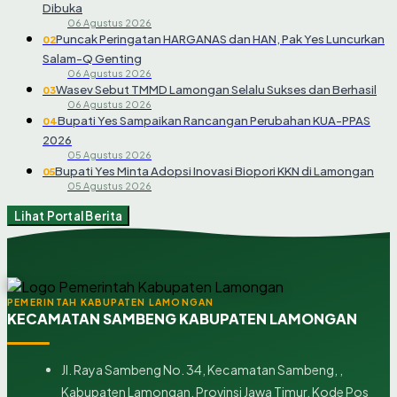
Dibuka
06 Agustus 2026
Puncak Peringatan HARGANAS dan HAN, Pak Yes Luncurkan
02
Salam-Q Genting
06 Agustus 2026
Wasev Sebut TMMD Lamongan Selalu Sukses dan Berhasil
03
06 Agustus 2026
Bupati Yes Sampaikan Rancangan Perubahan KUA-PPAS
04
2026
05 Agustus 2026
Bupati Yes Minta Adopsi Inovasi Biopori KKN di Lamongan
05
05 Agustus 2026
Lihat Portal Berita
PEMERINTAH KABUPATEN LAMONGAN
KECAMATAN SAMBENG KABUPATEN LAMONGAN
Jl. Raya Sambeng No. 34, Kecamatan Sambeng, ,
Kabupaten Lamongan, Provinsi Jawa Timur, Kode Pos