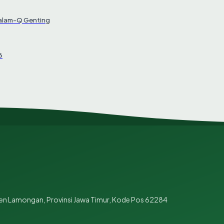
Salam-Q Genting
6
en Lamongan, Provinsi Jawa Timur, Kode Pos 62284