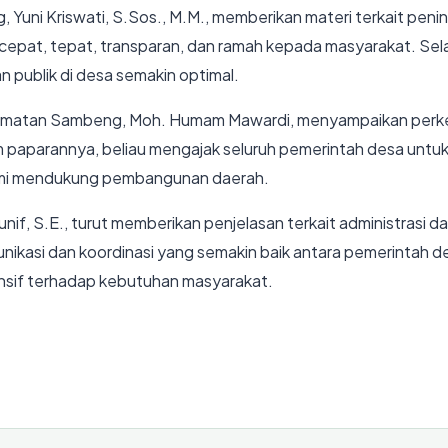
uni Kriswati, S.Sos., M.M., memberikan materi terkait pening
at, tepat, transparan, dan ramah kepada masyarakat. Selai
n publik di desa semakin optimal.
amatan Sambeng, Moh. Humam Mawardi, menyampaikan perkem
paparannya, beliau mengajak seluruh pemerintah desa untuk
mi mendukung pembangunan daerah.
if, S.E., turut memberikan penjelasan terkait administrasi
n komunikasi dan koordinasi yang semakin baik antara pemeri
ponsif terhadap kebutuhan masyarakat.