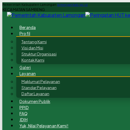
Pemerintah Kabupaten Lamongan
lamongankab.go.id
KECAMATAN SAMBENG
Beranda
Profil
Tentang Kami
Visi dan Misi
Struktur Organisasi
Kontak Kami
Galeri
Layanan
Maklumat Pelayanan
Standar Pelayanan
Daftar Layanan
Dokumen Publik
PPID
FAQ
JDIH
Yuk, Nilai Pelayanan Kami!