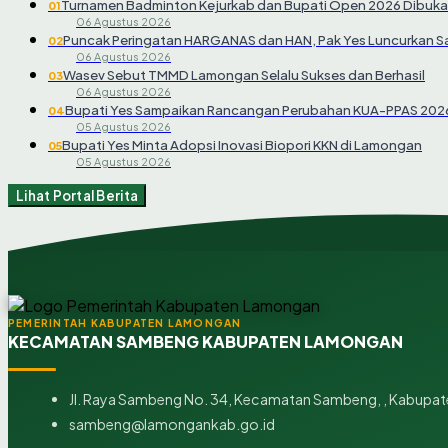
Turnamen Badminton Kejurkab dan Bupati Open 2026 Dibuka
01
06 Agustus 2026
Puncak Peringatan HARGANAS dan HAN, Pak Yes Luncurkan 
02
06 Agustus 2026
Wasev Sebut TMMD Lamongan Selalu Sukses dan Berhasil
03
06 Agustus 2026
Bupati Yes Sampaikan Rancangan Perubahan KUA-PPAS 202
04
05 Agustus 2026
Bupati Yes Minta Adopsi Inovasi Biopori KKN di Lamongan
05
05 Agustus 2026
Lihat Portal Berita
PEMERINTAH KABUPATEN LAMONGAN
KECAMATAN SAMBENG KABUPATEN LAMONGAN
Jl. Raya Sambeng No. 34, Kecamatan Sambeng, , Kabupat
sambeng@lamongankab.go.id