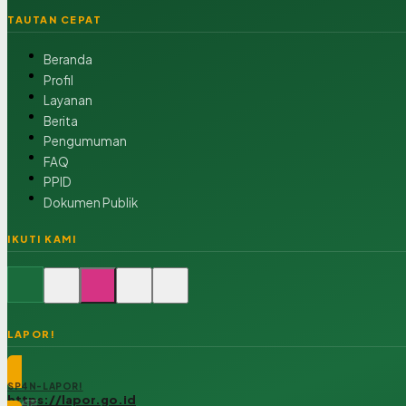
TAUTAN CEPAT
Beranda
Profil
Layanan
Berita
Pengumuman
FAQ
PPID
Dokumen Publik
IKUTI KAMI
LAPOR!
SP4N-LAPOR!
https://lapor.go.id