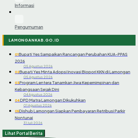
Informasi
Pengumuman
LAMONGANKAB.GO.ID
Bupati Yes Sampaikan Rancangan Perubahan KUA-PPAS
01
2026
05 Agustus 2026
Bupati Yes Minta Adopsi Inovasi Biopori KKN di Lamongan
02
05 Agustus 2026
Program Lentera Tanamkan Jiwa Kepemimpinan dan
03
Kebangsaan Sejak Dini
04 Agustus 2026
DPD Matra Lamongan Dikukuhkan
04
01 Agustus 2026
Dishub Lamongan Siapkan Pembayaran Retribusi Parkir
05
Nontunai
31 Juli 2026
Lihat Portal Berita