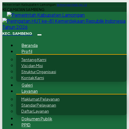
Pemerintah Kabupaten Lamongan
lamongankab.go.id
KECAMATAN SAMBENG
KEC. SAMBENG
Beranda
Profil
Tentang Kami
Visi dan Misi
Struktur Organisasi
Kontak Kami
Galeri
Layanan
Maklumat Pelayanan
Standar Pelayanan
Daftar Layanan
Dokumen Publik
PPID